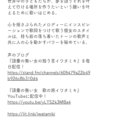
世界中の子どもたちが、夢を語りそれを叶
えて行ける場所を作りたいという願いを叶
えるために歌いはじめる。
心を揺さぶられたメロディーにインスピレ
ーションで歌詞をつけて歌う彼女のスタイ
ルは、持ち前の落ち着いたトーンの歌声と
共に人の心を動かすパワーを秘めている。
声のブログ
『語彙の無い女の独り言イワタミキ』を毎
日配信！
https://stand.fm/channels/605479a22b49
b926c8b310d4
『語彙の無い女 歌の旅イワタミキ』
YouTubeに配信中！
https://youtu.be/yLTSZk3MBa4
https://lit.link/iwatamiki