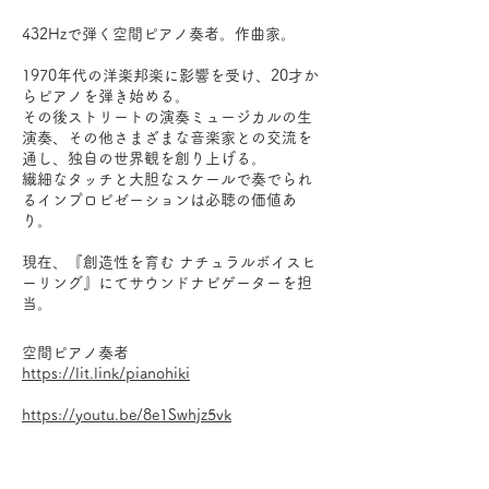
432Hzで弾く空間ピアノ奏者。作曲家。
1970年代の洋楽邦楽に影響を受け、20才か
らピアノを弾き始める。
その後ストリートの演奏ミュージカルの生
演奏、その他さまざまな音楽家との交流を
通し、独自の世界観を創り上げる。
繊細なタッチと大胆なスケールで奏でられ
るインプロビゼーションは必聴の価値あ
り。
現在、『創造性を育む ナチュラルボイスヒ
ーリング』にてサウンドナビゲーターを担
当。
空間ピアノ奏者
https://lit.link/pianohiki
https://youtu.be/8e1Swhjz5vk