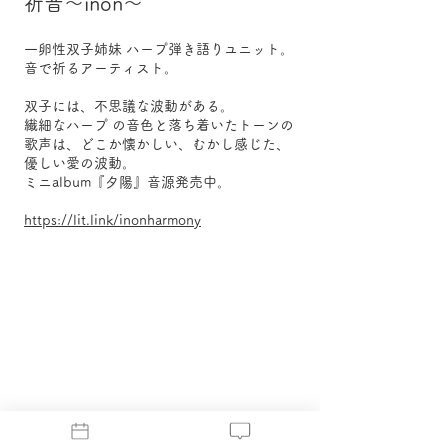
祈音〜inon〜
一卵性双子姉妹 ハープ弾き語りユニット。
音で祈るアーティスト。
双子には、不思議な波動がある。
繊細なハープ の音色と落ち着いたトーンの
歌声は、どこか懐かしい、むかし感じた、
優しい愛の波動。
ミニalbum『夕陽』音源発売中。
https://lit.link/inonharmony